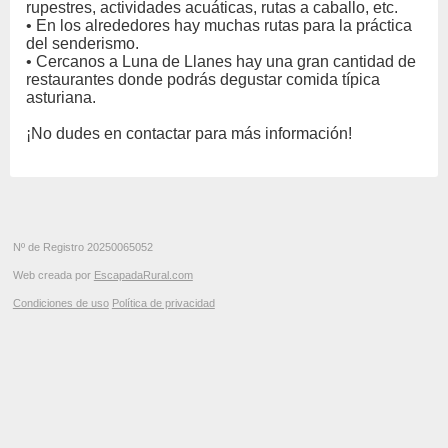
rupestres, actividades acuáticas, rutas a caballo, etc.
• En los alrededores hay muchas rutas para la práctica
del senderismo.
• Cercanos a Luna de Llanes hay una gran cantidad de
restaurantes donde podrás degustar comida típica
asturiana.
¡No dudes en contactar para más información!
Nº de Registro 20250065052
Web creada por
EscapadaRural.com
Condiciones de uso
Política de privacidad