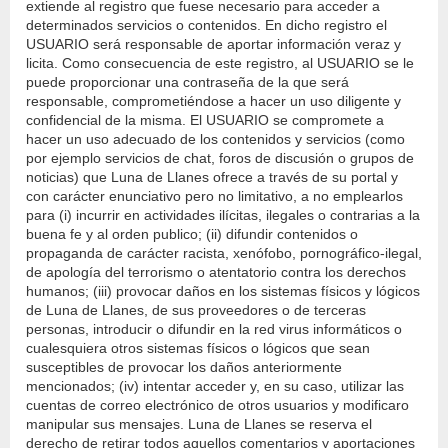
extiende al registro que fuese necesario para acceder a
determinados servicios o contenidos. En dicho registro el
USUARIO será responsable de aportar información veraz y
licita. Como consecuencia de este registro, al USUARIO se le
puede proporcionar una contraseña de la que será
responsable, comprometiéndose a hacer un uso diligente y
confidencial de la misma. El USUARIO se compromete a
hacer un uso adecuado de los contenidos y servicios (como
por ejemplo servicios de chat, foros de discusión o grupos de
noticias) que Luna de Llanes ofrece a través de su portal y
con carácter enunciativo pero no limitativo, a no emplearlos
para (i) incurrir en actividades ilícitas, ilegales o contrarias a la
buena fe y al orden publico; (ii) difundir contenidos o
propaganda de carácter racista, xenófobo, pornográfico-ilegal,
de apología del terrorismo o atentatorio contra los derechos
humanos; (iii) provocar daños en los sistemas físicos y lógicos
de Luna de Llanes, de sus proveedores o de terceras
personas, introducir o difundir en la red virus informáticos o
cualesquiera otros sistemas físicos o lógicos que sean
susceptibles de provocar los daños anteriormente
mencionados; (iv) intentar acceder y, en su caso, utilizar las
cuentas de correo electrónico de otros usuarios y modificaro
manipular sus mensajes. Luna de Llanes se reserva el
derecho de retirar todos aquellos comentarios y aportaciones